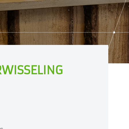
RWISSELING
en.